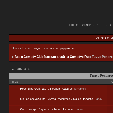
ФОРУМ
УЧАСТНИКИ
ПОИСК
Активные т
Привет, Гость!
Войдите
или
зарегистрируйтесь
.
»
Всё о Comedy Club (камеди клаб) на Comedyc.Ru
»
Тимур Родриг
Страница:
1
Тимур Родриге
Тема
О
Новсти из жизни дуэта Перлов-Родригес
S@ymon
Общее обсуждение Тимура Родригеса и Макса Перлова
Sanov
Фото Тимура Родригеса и Макса Перлова
Sanov