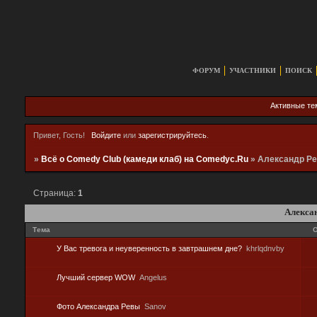
ФОРУМ
УЧАСТНИКИ
ПОИСК
Активные т
Привет, Гость!
Войдите
или
зарегистрируйтесь
.
»
Всё о Comedy Club (камеди клаб) на Comedyc.Ru
»
Александр Р
Страница:
1
Алекса
Тема
О
У Вас тревога и неуверенность в завтрашнем дне?
khrlqdnvby
Лучший сервер WOW
Angelus
Фото Александра Ревы
Sanov