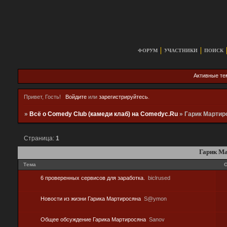
ФОРУМ
УЧАСТНИКИ
ПОИСК
Активные т
Привет, Гость!
Войдите
или
зарегистрируйтесь
.
»
Всё о Comedy Club (камеди клаб) на Comedyc.Ru
»
Гарик Мартир
Страница:
1
Гарик М
Тема
О
6 проверенных сервисов для заработка.
biclrused
Новости из жизни Гарика Мартиросяна
S@ymon
Общее обсуждение Гарика Мартиросяна
Sanov