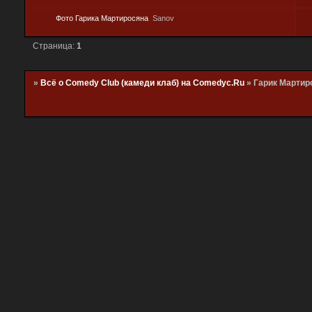
Фото Гарика Мартиросяна
Sanov
Страница:
1
»
Всё о Comedy Club (камеди клаб) на Comedyc.Ru
»
Гарик Мартир