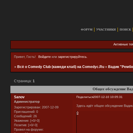
ФОРУМ
УЧАСТНИКИ
ПОИСК
Активные т
Привет, Гость!
Войдите
или
зарегистрируйтесь
.
»
Всё о Comedy Club (камеди клаб) на Comedyc.Ru
»
Вадик "Рембо
Страница:
1
Общее обсуждение Ва
Sanov
Поделиться
2007-12-10 10:05:31
Администратор
Здесь идёт общее обсуждение Вадик
Зарегистрирован
: 2007-12-09
Приглашений:
0
0
Сообщений:
26
Уважение:
[+0/-0]
Позитив:
[+0/-0]
Провел на форуме: